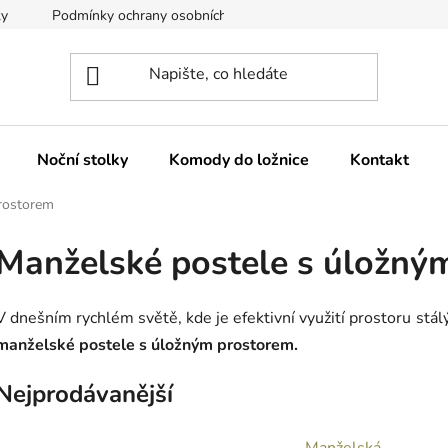
ky
Podmínky ochrany osobních údajů
Reklamace a vrácení z
Noční stolky
Komody do ložnice
Kontakt
rostorem
Manželské postele s úložný
V dnešním rychlém světě, kde je efektivní využití prostoru stálý
manželské postele s úložným prostorem.
Nejprodávanější
Manželská