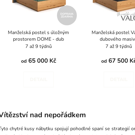
p
r
DOPRAVA
ZDARMA
o
d
Manželská postel s úložným
Manželská postel Va
u
prostorem DOME - dub
dubového masi
k
7 až 9 týdnů
7 až 9 týdnů
t
ů
65 000 Kč
67 500 K
od
od
DETAIL
DETAIL
O
v
Vítězství nad nepořádkem
l
á
Tyto chytré kusy nábytku spojují pohodlné spaní se strategií or
d