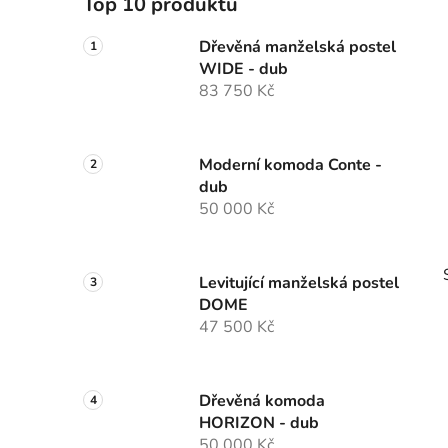
Top 10 produktů
p
a
Dřevěná manželská postel
WIDE - dub
n
83 750 Kč
e
l
Moderní komoda Conte -
dub
50 000 Kč
Levitující manželská postel
DOME
47 500 Kč
Dřevěná komoda
i
HORIZON - dub
50 000 Kč