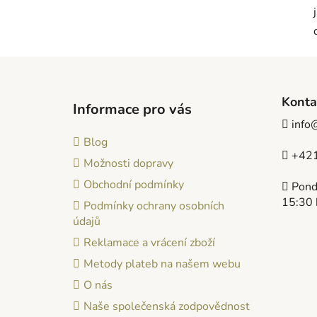
Z
á
Konta
Informace pro vás
p
info
a
Blog
t
+421
Možnosti dopravy
í
Obchodní podmínky
Pondě
15:30 
Podmínky ochrany osobních
údajů
Reklamace a vrácení zboží
Metody plateb na našem webu
O nás
Naše společenská zodpovědnost