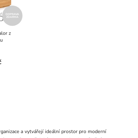
o
d
DOPRAVA
ZDARMA
u
k
lor z
t
vu
ů
č
ganizace a vytvářejí ideální prostor pro moderní