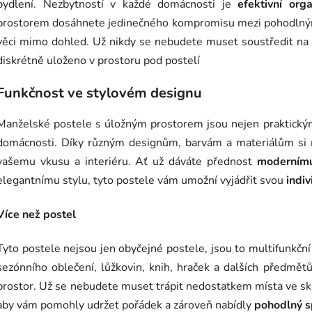
a
bydlení. Nezbytností v každé domácnosti je
efektivní orga
c
prostorem dosáhnete jedinečného kompromisu mezi pohodlný
í
věci mimo dohled. Už nikdy se nebudete muset soustředit na 
p
diskrétně uloženo v prostoru pod postelí
r
v
Funkčnost ve stylovém designu
k
y
Manželské postele s úložným prostorem jsou nejen praktický
v
ý
domácnosti. Díky různým designům, barvám a materiálům si 
p
vašemu vkusu a interiéru. Ať už dáváte přednost
modernímu
i
elegantnímu stylu, tyto postele vám umožní vyjádřit svou
indiv
s
u
Více než postel
Tyto postele nejsou jen obyčejné postele, jsou to multifunkčn
sezónního oblečení, lůžkovin, knih, hraček a dalších předmětů,
prostor. Už se nebudete muset trápit nedostatkem místa ve skř
aby vám pomohly udržet pořádek a zároveň nabídly
pohodlný 