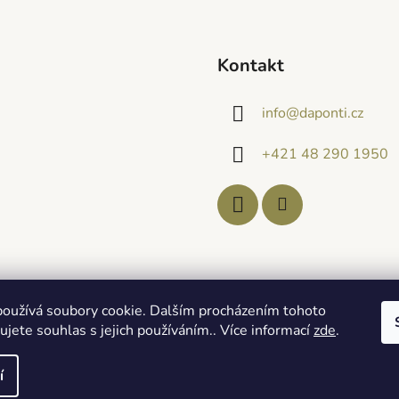
Kontakt
info
@
daponti.cz
+421 48 290 1950
oužívá soubory cookie. Dalším procházením tohoto
jete souhlas s jejich používáním.. Více informací
zde
.
í