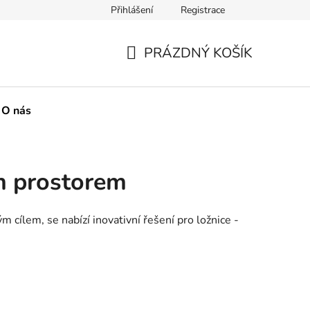
Přihlášení
Registrace
boží
Metody plateb na našem webu
O nás
Naše spol
PRÁZDNÝ KOŠÍK
NÁKUPNÍ
KOŠÍK
O nás
m prostorem
m cílem, se nabízí inovativní řešení pro ložnice -