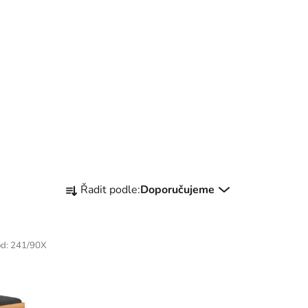
Ř
Řadit podle:
Doporučujeme
a
z
e
ód:
241/90X
n
í
p
r