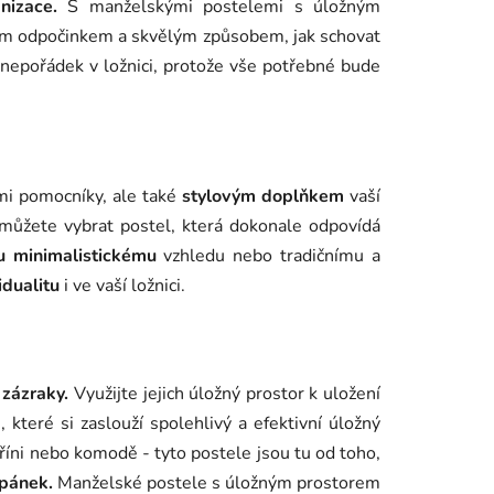
nizace.
S manželskými postelemi s úložným
m odpočinkem a skvělým způsobem, jak schovat
nepořádek v ložnici, protože vše potřebné bude
mi pomocníky, ale také
stylovým doplňkem
vaší
můžete vybrat postel, která dokonale odpovídá
 minimalistickému
vzhledu nebo tradičnímu a
idualitu
i ve vaší ložnici.
í
zázraky.
Využijte jejich úložný prostor k uložení
 které si zaslouží spolehlivý a efektivní úložný
íni nebo komodě - tyto postele jsou tu od toho,
spánek.
Manželské postele s úložným prostorem