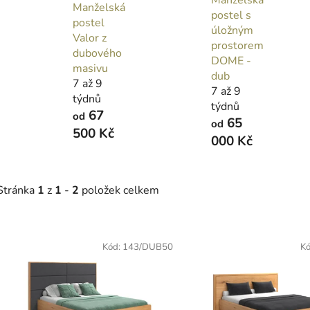
Manželská
postel s
postel
úložným
Valor z
prostorem
dubového
DOME -
masivu
dub
7 až 9
7 až 9
týdnů
týdnů
67
od
65
od
500 Kč
000 Kč
Stránka
1
z
1
-
2
položek celkem
V
ý
Kód:
143/DUB50
K
p
s