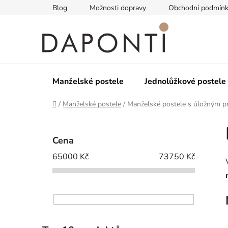
Přejít
Blog
Možnosti dopravy
Obchodní podmín
na
obsah
Manželské postele
Jednolůžkové postele
Domů
/
Manželské postele
/
Manželské postele s úložným p
P
o
Cena
s
65000
Kč
73750
Kč
t
r
a
n
n
í