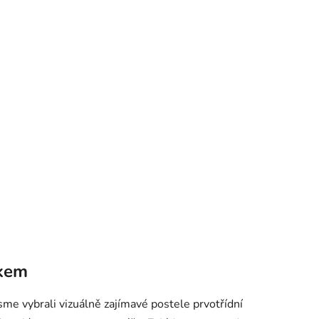
o
d
u
k
t
ů
ákem
jsme vybrali vizuálně zajímavé postele prvotřídní