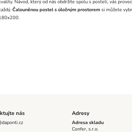
a
kvality. Návod, který od nás obdržíte spolu s postelí, vás pr
c
každý.
Čalouněnou postel s úložným prostorem
si můžete vyb
í
180x200.
p
r
v
k
y
v
ý
p
i
s
u
ktujte nás
Adresy
@daponti.cz
Adresa skladu
Confer, s.r.o.