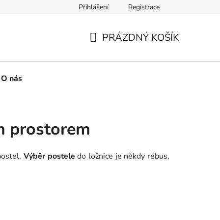
Přihlášení
Registrace
boží
Metody plateb na našem webu
O nás
Naše spol
PRÁZDNÝ KOŠÍK
NÁKUPNÍ
KOŠÍK
O nás
m prostorem
ostel.
Výběr postele
do ložnice je někdy rébus,