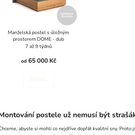
p
r
DOPRAVA
ZDARMA
o
d
Manželská postel s úložným
u
prostorem DOME - dub
k
7 až 9 týdnů
t
ů
65 000 Kč
od
DETAIL
O
v
Montování postele už nemusí být straš
l
á
Chceme, abyste si mohli co nejdříve dopřát kvalitní sny. Proto 
d