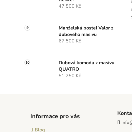
47 500 Kč
Manželská postel Valor z
dubového masivu
67 500 Kč
Dubová komoda z masivu
QUATRO
51 250 Kč
Z
á
Konta
Informace pro vás
p
info
a
Blog