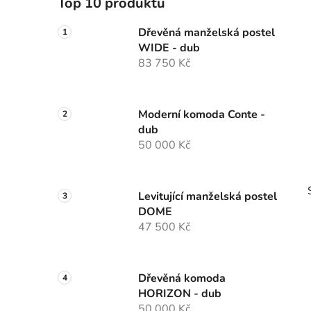
Top 10 produktů
p
a
Dřevěná manželská postel
WIDE - dub
n
83 750 Kč
e
l
Moderní komoda Conte -
dub
50 000 Kč
Levitující manželská postel
DOME
47 500 Kč
Dřevěná komoda
i
HORIZON - dub
50 000 Kč