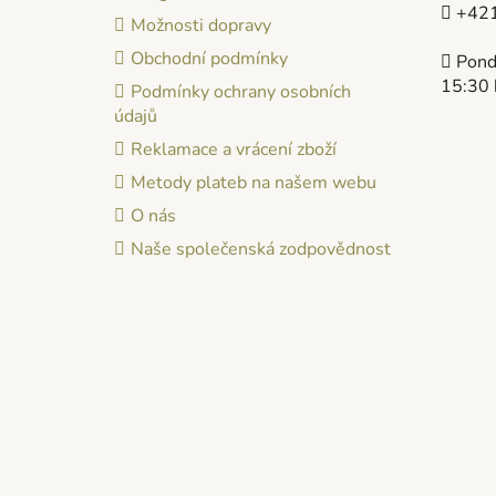
t
+421
Možnosti dopravy
í
Obchodní podmínky
Pondě
15:30 
Podmínky ochrany osobních
údajů
Reklamace a vrácení zboží
Metody plateb na našem webu
O nás
Naše společenská zodpovědnost