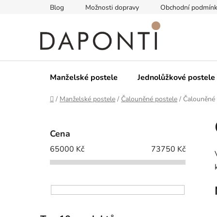
Přejít
Blog
Možnosti dopravy
Obchodní podmín
na
obsah
Manželské postele
Jednolůžkové postele
Domů
/
Manželské postele
/
Čalouněné postele
/
Čalouněné 
P
o
Cena
s
65000
Kč
73750
Kč
t
r
a
n
n
í