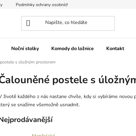
ky
Podmínky ochrany osobních údajů
Reklamace a vrácení z
Noční stolky
Komody do ložnice
Kontakt
postele s úložným prostorem
Čalouněné postele s úložný
V životě každého z nás nastane chvíle, kdy si vybíráme novou p
který se snažíme všemožně usnadnit.
Nejprodávanější
Manželská