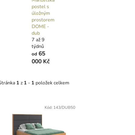
postel s
úložným
prostorem
DOME -
dub
7 až 9
týdnů
65
od
000 Kč
Stránka
1
z
1
-
1
položek celkem
V
ý
Kód:
143/DUB50
p
s