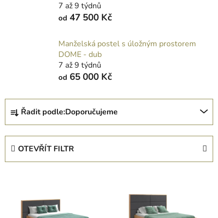
7 až 9 týdnů
47 500 Kč
od
Manželská postel s úložným prostorem
DOME - dub
7 až 9 týdnů
65 000 Kč
od
Ř
Řadit podle:
Doporučujeme
a
z
e
OTEVŘÍT FILTR
n
í
V
p
ý
r
p
o
i