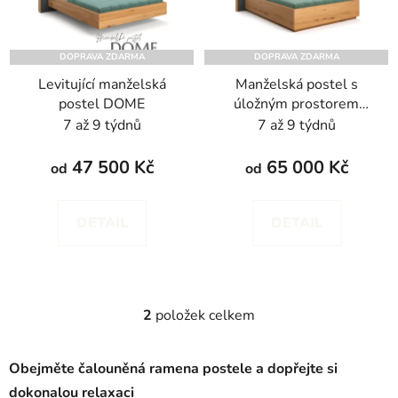
d
s
u
p
k
DOPRAVA ZDARMA
DOPRAVA ZDARMA
r
t
Levitující manželská
Manželská postel s
o
ů
postel DOME
úložným prostorem
d
DOME - dub
7 až 9 týdnů
7 až 9 týdnů
u
k
47 500 Kč
65 000 Kč
od
od
t
ů
DETAIL
DETAIL
2
položek celkem
O
v
l
Obejměte čalouněná ramena postele a dopřejte si
á
dokonalou relaxaci