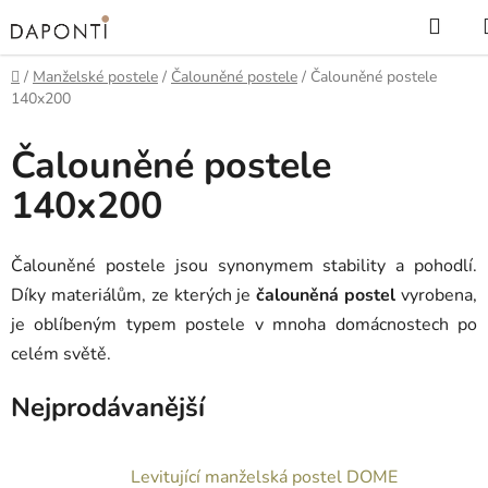
Přejít
Hled
na
obsah
Domů
/
Manželské postele
/
Čalouněné postele
/
Čalouněné postele
140x200
Čalouněné postele
140x200
Čalouněné postele jsou synonymem stability a pohodlí.
Díky materiálům, ze kterých je
čalouněná postel
vyrobena,
je oblíbeným typem postele v mnoha domácnostech po
celém světě.
Nejprodávanější
Levitující manželská postel DOME