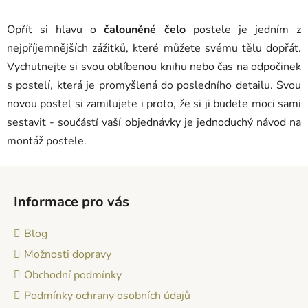
d
a
Opřít si hlavu o
čalouněné čelo
postele je jedním z
c
í
nejpříjemnějších zážitků, které můžete svému tělu dopřát.
p
Vychutnejte si svou oblíbenou knihu nebo čas na odpočinek
r
s postelí, která je promyšlená do posledního detailu. Svou
v
novou postel si zamilujete i proto, že si ji budete moci sami
k
sestavit - součástí vaší objednávky je jednoduchý návod na
y
v
montáž postele.
ý
p
Z
i
á
s
Informace pro vás
p
u
a
Blog
t
Možnosti dopravy
í
Obchodní podmínky
Podmínky ochrany osobních údajů