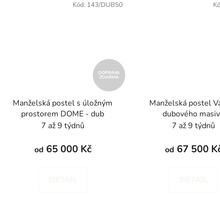
Kód:
143/DUB50
K
DOPRAVA
ZDARMA
Manželská postel s úložným
Manželská postel Va
prostorem DOME - dub
dubového masi
7 až 9 týdnů
7 až 9 týdnů
65 000 Kč
67 500 K
od
od
DETAIL
DETAIL
O