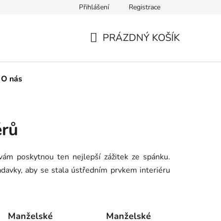
Přihlášení
Registrace
boží
Metody plateb na našem webu
O nás
Naše spol
PRÁZDNÝ KOŠÍK
NÁKUPNÍ
KOŠÍK
O nás
ěrů
vám poskytnou ten nejlepší zážitek ze spánku.
adavky, aby se stala ústředním prvkem interiéru
Manželské
Manželské