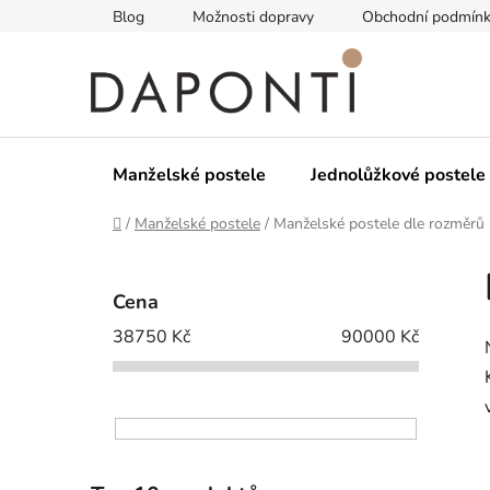
Přejít
Blog
Možnosti dopravy
Obchodní podmín
na
obsah
Manželské postele
Jednolůžkové postele
Domů
/
Manželské postele
/
Manželské postele dle rozměrů
P
o
Cena
s
38750
Kč
90000
Kč
t
r
a
n
n
í