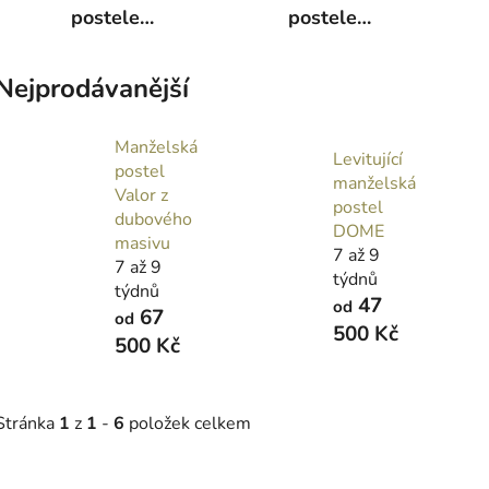
postele
postele
200x200
180x200
Nejprodávanější
Manželská
Levitující
postel
manželská
Valor z
postel
dubového
DOME
masivu
7 až 9
7 až 9
týdnů
týdnů
47
od
67
od
500 Kč
500 Kč
Stránka
1
z
1
-
6
položek celkem