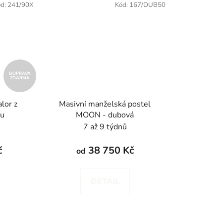
ód:
241/90X
Kód:
167/DUB50
DOPRAVA
ZDARMA
lor z
Masivní manželská postel
vu
MOON - dubová
7 až 9 týdnů
č
38 750 Kč
od
DETAIL