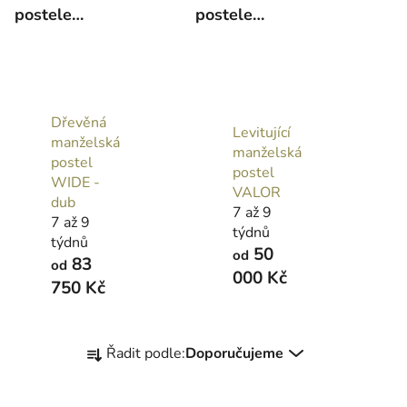
postele
postele
160x200
140x200
Dřevěná
Levitující
manželská
manželská
postel
postel
WIDE -
VALOR
dub
7 až 9
7 až 9
týdnů
týdnů
50
od
83
od
000 Kč
750 Kč
Ř
Řadit podle:
Doporučujeme
a
z