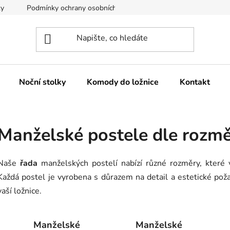
ky
Podmínky ochrany osobních údajů
Reklamace a vrácení z
Noční stolky
Komody do ložnice
Kontakt
Manželské postele dle rozm
Naše
řada
manželských postelí
nabízí různé rozměry, které 
Každá postel je vyrobena s důrazem na detail a estetické pož
vaší ložnice.
Manželské
Manželské