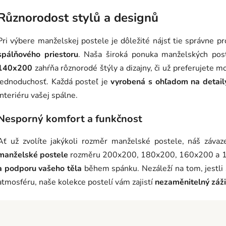
v
Různorodost stylů a designů
l
á
Pri výbere manželskej postele je dôležité nájsť tie správne p
d
a
spálňového priestoru
. Naša široká ponuka manželských pos
c
140x200
zahŕňa rôznorodé štýly a dizajny, či už preferujete m
í
jednoduchosť. Každá posteľ je
vyrobená s ohľadom na detail
p
interiéru vašej spálne.
r
v
Nesporný komfort a funkčnost
k
y
Ať už zvolíte jakýkoli rozměr manželské postele, náš závaz
v
ý
manželské postele
rozměru 200x200, 180x200, 160x200 a
p
a podporu vašeho těla
během spánku. Nezáleží na tom, jestli 
i
atmosféru, naše kolekce postelí vám zajistí
nezaměnitelný záži
s
u