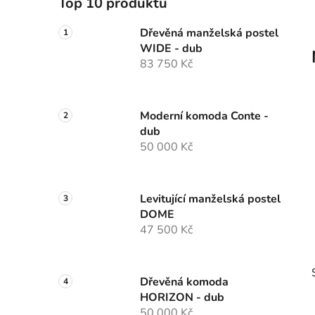
Top 10 produktů
p
a
Dřevěná manželská postel
WIDE - dub
n
83 750 Kč
e
l
Moderní komoda Conte -
dub
50 000 Kč
Levitující manželská postel
DOME
47 500 Kč
Dřevěná komoda
HORIZON - dub
50 000 Kč