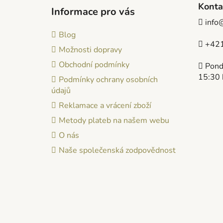
á
Konta
Informace pro vás
p
info
a
Blog
t
+421
Možnosti dopravy
í
Obchodní podmínky
Pondě
15:30 
Podmínky ochrany osobních
údajů
Reklamace a vrácení zboží
Metody plateb na našem webu
O nás
Naše společenská zodpovědnost