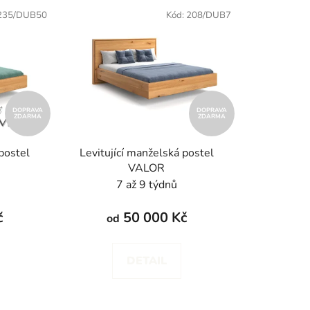
e
235/DUB50
Kód:
208/DUB7
n
í
p
r
o
d
DOPRAVA
DOPRAVA
ZDARMA
ZDARMA
u
k
postel
Levitující manželská postel
t
VALOR
ů
7 až 9 týdnů
č
50 000 Kč
od
DETAIL