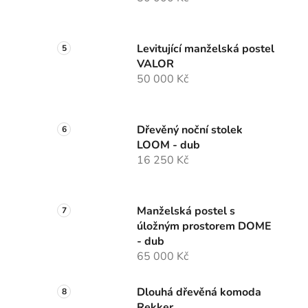
Levitující manželská postel
i
VALOR
50 000 Kč
Dřevěný noční stolek
LOOM - dub
16 250 Kč
Manželská postel s
úložným prostorem DOME
- dub
65 000 Kč
Dlouhá dřevěná komoda
Rekker