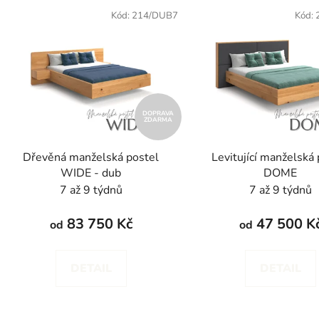
V
ý
Kód:
214/DUB7
Kód:
p
s
p
r
DOPRAVA
ZDARMA
o
d
Dřevěná manželská postel
Levitující manželská 
u
WIDE - dub
DOME
k
7 až 9 týdnů
7 až 9 týdnů
t
ů
83 750 Kč
47 500 K
od
od
DETAIL
DETAIL